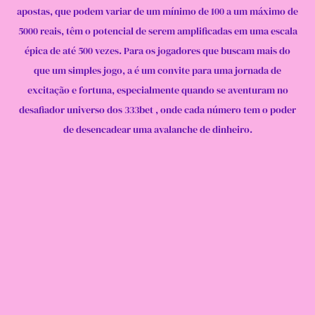
apostas, que podem variar de um mínimo de 100 a um máximo de
5000 reais, têm o potencial de serem amplificadas em uma escala
épica de até 500 vezes. Para os jogadores que buscam mais do
que um simples jogo, a é um convite para uma jornada de
excitação e fortuna, especialmente quando se aventuram no
desafiador universo dos 333bet , onde cada número tem o poder
de desencadear uma avalanche de dinheiro.